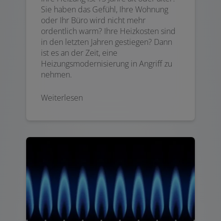
Sie haben das Gefühl, Ihre Wohnung
oder Ihr Büro wird nicht mehr
ordentlich warm? Ihre Heizkosten sind
in den letzten Jahren gestiegen? Dann
ist es an der Zeit, eine
Heizungsmodernisierung in Angriff zu
nehmen.
Weiterlesen