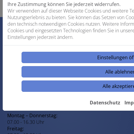
Ihre Zustimmung können Sie jederzeit widerrufen.
Wir verwenden auf dieser Webseite Cookies und weitere Te
Nutzungserlebnis zu bieten. Sie können das Setzen von Coo
den technisch notwendigen Cookies nutzen. Weitere Informa
Cookies und eingesetzten Technologien finden Sie in unser
Footer - Kontaktdaten und Öffnungszeiten
Einstellungen jederzeit ändern.
Kontakt
Schade & Co. GmbH
An der Chaussee 61
Einstellungen ö
37308 Heilbad Heiligenstadt
Alle ablehne
Telefonisch erreichbar unter:
03608289214
Alle akzeptier
E-Mail:
schade@firma-schade.de
Datenschutz
Imp
Öffnungszeiten
Montag – Donnerstag:
07.00 - 16.30 Uhr
Freitag: