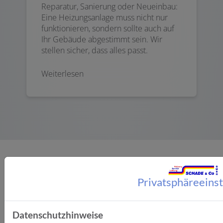
Reparatur, Sanierung oder Neueinbau:
Eine Heizungsanlage muss nicht nur
funktionieren, sondern sollte auch auf
Ihr Gebäude abgestimmt sein. Wir
stellen sicher, dass alles passt.
Weiterlesen
Privatsphäre­eins
Bitte das
Cookie-Consent-Tool öffnen
, um die für dieses
Datenschutzhinweise
Element notwendigen Cookies zu akzeptieren.